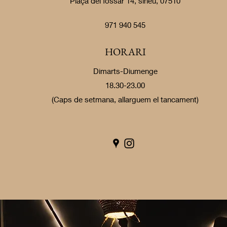
Plaça del fossar 14, sineu, 07510
971 940 545
HORARI
Dimarts-Diumenge
18.30-23.00
(Caps de setmana, allarguem el tancament)