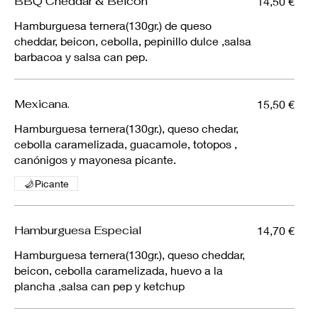
BBQ Cheddar & Beicon
14,50 €
Hamburguesa ternera(130gr.) de queso
cheddar, beicon, cebolla, pepinillo dulce ,salsa
barbacoa y salsa can pep.
Mexicana.
15,50 €
Hamburguesa ternera(130gr.), queso chedar,
cebolla caramelizada, guacamole, totopos ,
canónigos y mayonesa picante.
Picante
Hamburguesa Especial
14,70 €
Hamburguesa ternera(130gr.), queso cheddar,
beicon, cebolla caramelizada, huevo a la
plancha ,salsa can pep y ketchup