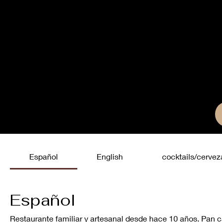
Español
English
cocktails/cervez
Español
Restaurante familiar y artesanal desde hace 10 años. Pan