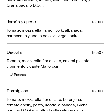
Grana padano D.O.P.
Jamón y queso
13,90 €
Tomate, mozzarella, jamón york, albahaca,
parmesano y aceite de oliva virgen extra.
Diávola
15,50 €
Tomate, mozzarella fior di latte, salami picante
y pimiento picante Mallorquín.
Picante
Parmigiana
16,90 €
Tomate, mozzarella fior di latte, berenjena,
tomate cherry, pesto, ricotta, albahaca, Grana
padano D.O.P y aceite de oliva virgen extra.