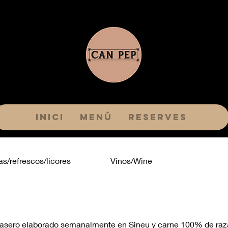
Inici
Menú
Reserves
as/refrescos/licores
Vinos/Wine
 casero elaborado semanalmente en Sineu y carne 100% de raz