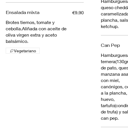
Hamburguesa 
queso chedda
Ensalada mixta
€9.90
caramelizada
plancha, sal
Brotes tiernos, tomate y
ketchup.
cebolla.Aliñada con aceite de
oliva virgen extra y aceto
balsámico.
Can Pep
Vegetariano
Hamburgues
ternera(130gr.
de pato, ques
manzana as
con miel,
canónigos, c
a la plancha,
huevo,
tartufo(cond
de trufa) y sa
can pep.