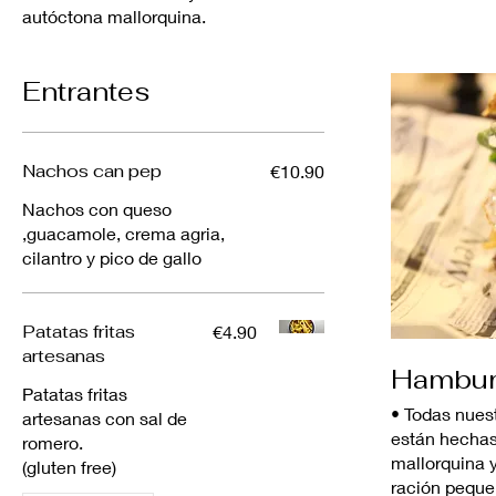
autóctona mallorquina.
Entrantes
Nachos can pep
€10.90
Nachos con queso
,guacamole, crema agria,
cilantro y pico de gallo
Patatas fritas
€4.90
artesanas
Hambur
Patatas fritas
• Todas nue
artesanas con sal de
están hechas
romero.
mallorquina
(gluten free)
ración peque