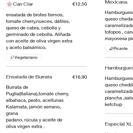
Mexicana.
Can Clar
€12.50
Hamburguesa 
ensalada de brotes tiernos,
queso chedar
tomate cherry,nueces, dátiles,
caramelizad
queso de cabra, cebolla y
totopos , ca
germinado de cebolla. Aliñada
mayonesa pi
con aceite de oliva virgen extra
Picante
Vegetariano
Hamburgues
Ensalada de Burrata
€16.90
Hamburguesa 
queso chedda
Burrata de
caramelizada
Puglia(Italiana),tomate cherry,
plancha ,sal
albahaca, pesto, aceitunas
ketchup
Kalamata, jamón serrano,
grana
padano, rúcula y aceite de
Especial XL
oliva virgen extra .