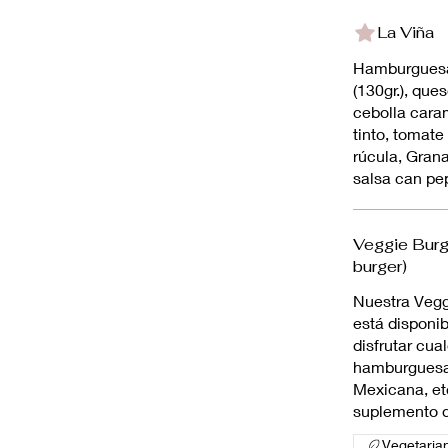
La Viña
Hamburguesa
(130gr.), qu
cebolla carameli
tinto, tomate
rúcula, Gran
salsa can pe
Veggie Bur
burger)
Nuestra Vegg
está disponi
disfrutar cual
hamburguesa
Mexicana, etc
suplemento 
Vegetaria