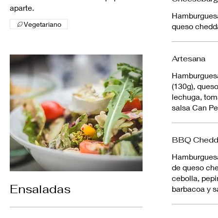
aparte.
Hamburguesa 
Vegetariano
queso chedda
Artesana
Hamburguesa
(130g), ques
lechuga, tom
salsa Can P
BBQ Chedda
Hamburguesa 
de queso che
cebolla, pepi
Ensaladas
barbacoa y s