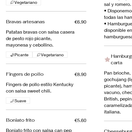
Vegetariano
sal y romero.
• Disponemos
todas las ha
Bravas artesanas
€6.90
• Hamburgue
disponible en
Patatas bravas con salsa casera
hamburguesa 
de pesto rojo picante,
mayonesa y cebollino.
Picante
Vegetariano
Hamburgu
carta
Pan brioche
Fingers de pollo
€8.90
gochujang (l
Fingers de pollo estilo Kentucky
picante), ha
con salsa sweet chili.
vacuno, che
British, pepin
Suave
caramelizada
italiana.
Boniato frito
€5.60
Boniato frito con salsa can pep
Cheeseburg