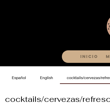
Inicio
M
Español
English
cocktails/cervezas/refre
cocktails/cervezas/refres