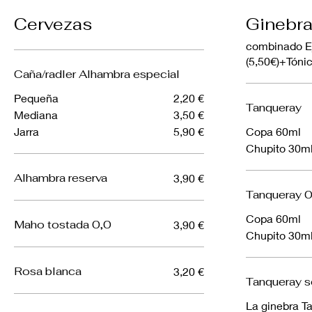
Cervezas
Ginebr
combinado E
(5,50€)+Tóni
Caña/radler Alhambra especial
Pequeña
2,20 €
Tanqueray
Mediana
3,50 €
Jarra
5,90 €
Copa 60ml
Chupito 30m
Alhambra reserva
3,90 €
Tanqueray 0
Copa 60ml
Maho tostada 0,0
3,90 €
Chupito 30m
Rosa blanca
3,20 €
Tanqueray se
La ginebra Ta