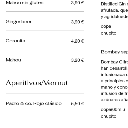
Mahou sin gluten
3,90 €
Distilled Gin
afrutada, que
y agridulcede
Ginger beer
3,90 €
copa
chupito
Coronita
4,20 €
Bombay sap
Mahou
3,20 €
Bombay Citro
han desarrol
infusionada 
a principios
Aperitivos/Vermut
mano y conce
infusión de f
azúcares añ
Padro & co. Rojo clásico
5,50 €
copa(60ml.)
chupito