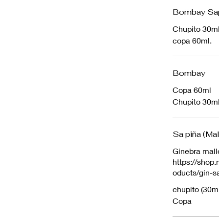
Bombay Sap
Chupito 30m
copa 60ml.
Bombay
Copa 60ml
Chupito 30m
Sa piña (Mal
Ginebra mallo
https://shop
oducts/gin-s
chupito (30m
Copa