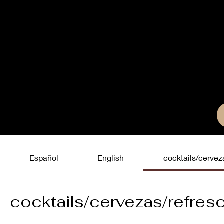
Español
English
cocktails/cervez
cocktails/cervezas/refres