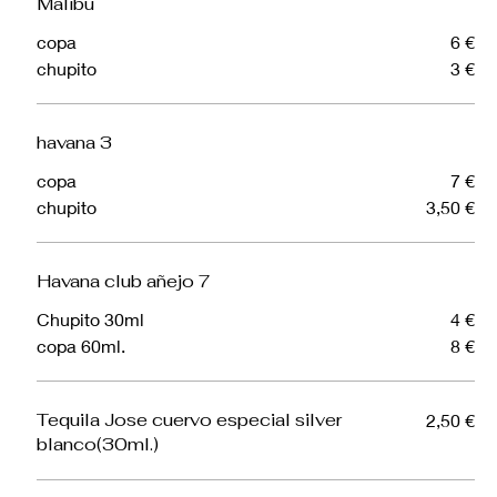
Malibu
copa
6 €
chupito
3 €
havana 3
copa
7 €
chupito
3,50 €
Havana club añejo 7
Chupito 30ml
4 €
copa 60ml.
8 €
Tequila Jose cuervo especial silver
2,50 €
blanco(30ml.)