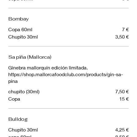
Bombay
Copa 60ml
7 €
Chupito 30ml
3,50 €
Sa piña (Mallorca)
Ginebra mallorquín edición limitada.
https://shop.mallorcafoodclub.com/products/gin-sa-
pina
chupito (30ml)
7,50 €
Copa
15 €
Bulldog
Chupito 30ml
4,25 €
copa 60ml.
8,50 €