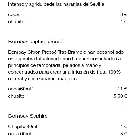
intenso y agridulcede las naranjas de Sevilla
copa
8 €
chupito
4 €
Bombay saphire pressé
Bombay Citron Pressé Tras Bramble han desarrollado
esta ginebra infusionada con limones cosechados a
principios de temporada, pelados a mano y
concentrados para crear una infusión de fruta 100%
natural y sin azúcares añadidos
copa(60ml.)
11 €
chupito
5,50 €
Bombay Saphire
Chupito 30ml
4 €
copa 60ml.
8 €