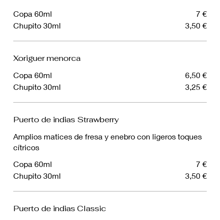
Copa 60ml
7 €
Chupito 30ml
3,50 €
Xoriguer menorca
Copa 60ml
6,50 €
Chupito 30ml
3,25 €
Puerto de indias Strawberry
Amplios matices de fresa y enebro con ligeros toques
cítricos
Copa 60ml
7 €
Chupito 30ml
3,50 €
Puerto de indias Classic