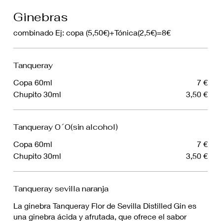
Ginebras
combinado Ej: copa (5,50€)+Tónica(2,5€)=8€
Tanqueray
Copa 60ml
7 €
Chupito 30ml
3,50 €
Tanqueray 0´0(sin alcohol)
Copa 60ml
7 €
Chupito 30ml
3,50 €
Tanqueray sevilla naranja
La ginebra Tanqueray Flor de Sevilla Distilled Gin es
una ginebra ácida y afrutada, que ofrece el sabor