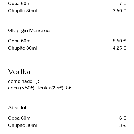
Copa 60ml
7 €
Chupito 30ml
3,50 €
Glop gin Menorca
Copa 60ml
8,50 €
Chupito 30ml
4,25 €
Vodka
combinado Ej:
copa (5,50€)+Tónica(2,5€)=8€
Absolut
Copa 60ml
6 €
Chupito 30ml
3 €