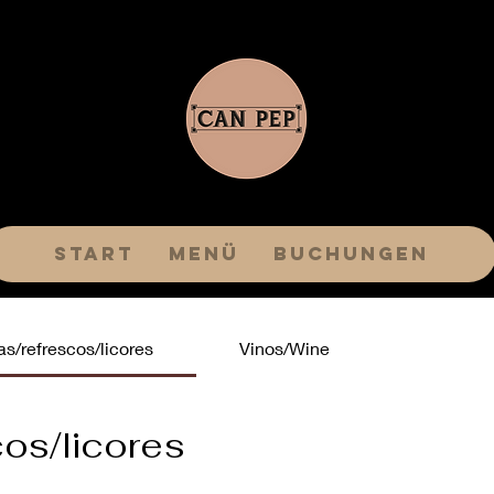
Start
Menü
Buchungen
as/refrescos/licores
Vinos/Wine
cos/licores