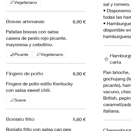
Vegetariano
sal y romero.
• Disponemos
todas las ha
Bravas artesanas
6,90 €
• Hamburgue
disponible en
Patatas bravas con salsa
hamburguesa 
casera de pesto rojo picante,
mayonesa y cebollino.
Picante
Vegetariano
Hamburgu
carta
Pan brioche
Fingers de pollo
8,90 €
gochujang (l
Fingers de pollo estilo Kentucky
picante), ha
con salsa sweet chili.
vacuno, che
British, pepin
Suave
caramelizada
italiana.
Boniato frito
5,60 €
Boniato frito con salsa can pep
Cheeseburg