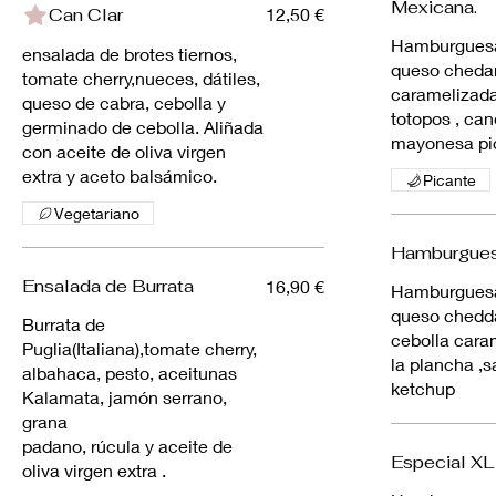
Mexicana.
Can Clar
12,50 €
Hamburguesa 
ensalada de brotes tiernos,
queso chedar
tomate cherry,nueces, dátiles,
caramelizad
queso de cabra, cebolla y
totopos , ca
germinado de cebolla. Aliñada
mayonesa pi
con aceite de oliva virgen
Picante
Vegetariano
Hamburgues
Ensalada de Burrata
16,90 €
Hamburguesa 
queso chedda
Burrata de
cebolla cara
Puglia(Italiana),tomate cherry,
la plancha ,s
albahaca, pesto, aceitunas
ketchup
Kalamata, jamón serrano,
grana
padano, rúcula y aceite de
Especial XL
oliva virgen extra .