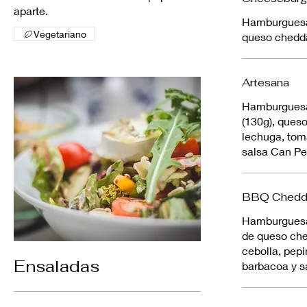
aparte.
Hamburguesa 
Vegetariano
queso chedda
Artesana
Hamburguesa
(130g), ques
lechuga, tom
salsa Can P
BBQ Chedda
Hamburguesa 
de queso che
cebolla, pepi
Ensaladas
barbacoa y s