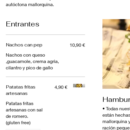
autóctona mallorquina.
Entrantes
Nachos can pep
10,90 €
Nachos con queso
,guacamole, crema agria,
cilantro y pico de gallo
Patatas fritas
4,90 €
artesanas
Hambur
Patatas fritas
• Todas nue
artesanas con sal
están hechas
de romero.
mallorquina
(gluten free)
ración peque