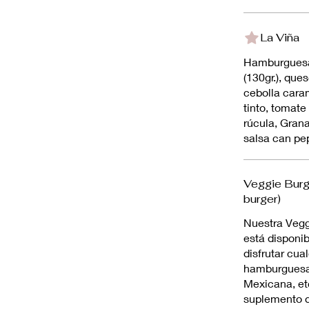
La Viña
Hamburguesa
(130gr.), qu
cebolla carameli
tinto, tomate
rúcula, Gran
salsa can pe
Veggie Bur
burger)
Nuestra Vegg
está disponi
disfrutar cual
hamburguesa
Mexicana, etc
suplemento 