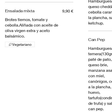
Hamburguesa 
queso chedda
Ensalada mixta
9,90 €
cebolla cara
la plancha, s
Brotes tiernos, tomate y
ketchup.
cebolla.Aliñada con aceite de
oliva virgen extra y aceto
balsámico.
Can Pep
Vegetariano
Hamburgues
ternera(130gr.
paté de pato,
queso brie,
manzana as
con miel,
canónigos, c
a la plancha,
huevo,
tartufo(cond
de trufa) y sa
can pep.