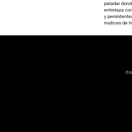
paladar donde
entrelaza co
y persistente
matices de hi
©2