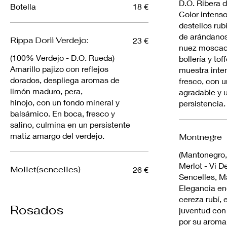
D.O. Ribera d
Botella
18 €
Color intens
destellos rub
de arándanos,
Rippa Dorii Verdejo:
23 €
nuez moscad
(100% Verdejo - D.O. Rueda)
bollería y to
Amarillo pajizo con reflejos
muestra inte
dorados, despliega aromas de
fresco, con 
limón maduro, pera,
agradable y 
hinojo, con un fondo mineral y
persistencia.
balsámico. En boca, fresco y
salino, culmina en un persistente
matiz amargo del verdejo.
Montnegre
(Mantonegro,
Merlot - Vi De
Mollet(sencelles)
26 €
Sencelles, M
Elegancia e
cereza rubí, 
Rosados
juventud con
por su aroma