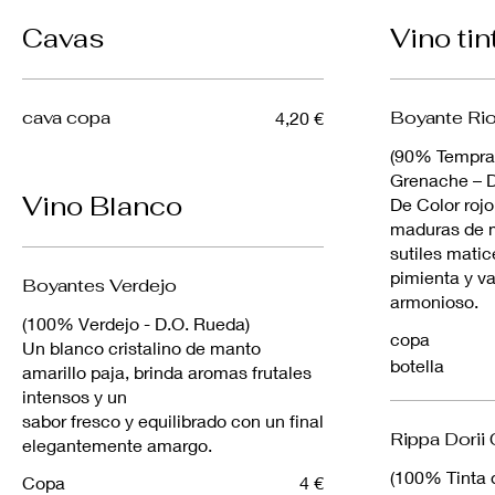
Cavas
Vino tin
cava copa
Boyante Rio
4,20 €
(90% Tempra
Grenache – D
Vino Blanco
De Color rojo 
maduras de 
sutiles matic
pimienta y vai
Boyantes Verdejo
armonioso.
(100% Verdejo - D.O. Rueda)
copa
Un blanco cristalino de manto
botella
amarillo paja, brinda aromas frutales
intensos y un
sabor fresco y equilibrado con un final
Rippa Dorii 
elegantemente amargo.
(100% Tinta 
Copa
4 €