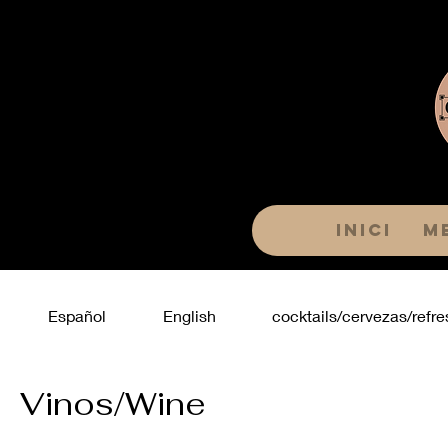
Inici
M
Español
English
cocktails/cervezas/refre
Vinos/Wine