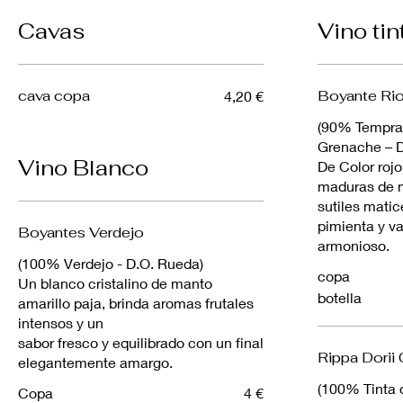
Cavas
Vino tin
cava copa
Boyante Rio
4,20 €
(90% Tempra
Grenache – D
Vino Blanco
De Color rojo 
maduras de 
sutiles matic
pimienta y vai
Boyantes Verdejo
armonioso.
(100% Verdejo - D.O. Rueda)
copa
Un blanco cristalino de manto
botella
amarillo paja, brinda aromas frutales
intensos y un
sabor fresco y equilibrado con un final
Rippa Dorii 
elegantemente amargo.
(100% Tinta 
Copa
4 €