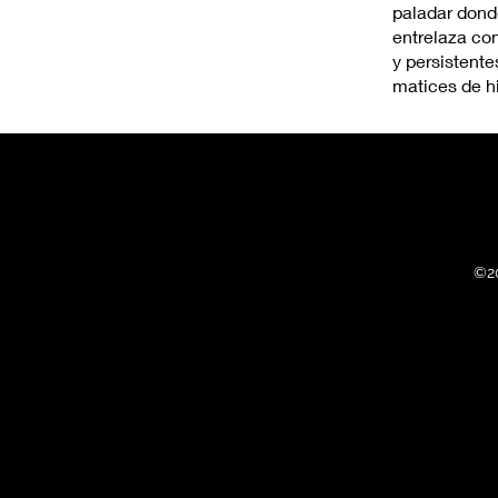
paladar donde
entrelaza co
y persistente
matices de hi
©2