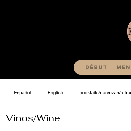
Début
Men
Español
English
cocktails/cervezas/refre
Vinos/Wine