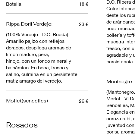
D.O. Ribera d
Botella
18 €
Color intens
destellos rub
de arándanos,
Rippa Dorii Verdejo:
23 €
nuez moscad
(100% Verdejo - D.O. Rueda)
bollería y to
Amarillo pajizo con reflejos
muestra inte
dorados, despliega aromas de
fresco, con 
limón maduro, pera,
agradable y 
hinojo, con un fondo mineral y
persistencia.
balsámico. En boca, fresco y
salino, culmina en un persistente
matiz amargo del verdejo.
Montnegre
(Mantonegro,
Merlot - Vi De
Mollet(sencelles)
26 €
Sencelles, M
Elegancia e
cereza rubí, 
Rosados
juventud con
por su aroma