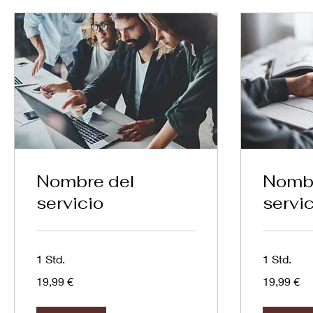
Nombre del
Nombr
servicio
servic
1 Std.
1 Std.
19,99
19,99
19,99 €
19,99 €
Euro
Euro